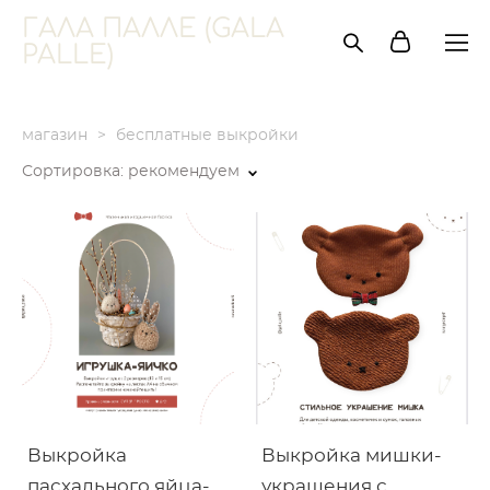
ГАЛА ПАЛЛЕ (GALA
PALLE)
магазин
>
бесплатные выкройки
Сортировка:
рекомендуем
Выкройка
Выкройка мишки-
пасхального яйца-
украшения с