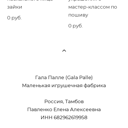
зайки
мастер-классом по
пошиву
0 pуб.
0 pуб.
Гала Палле (Gala Palle)
Маленькая игрушечная фабрика
Россия, Тамбов
Павленко Елена Алексеевна
ИНН 682962619958