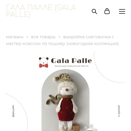
ГАЛА ПАЛЛЕ (GALA
PALLE)
магазин
>
все товары
>
выкройка снеговичка с
мастер-классом по пошиву (новогодняя коллекция)