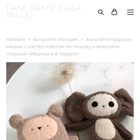
ГАЛА ПАЛЛЕ (GALA
PALLE)
магазин
>
выкройки игрушек
>
выкройка подушки-
мишки с мастер-классом по пошиву и выкройка
игрушки чебурашка в подарок