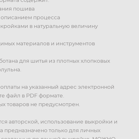
ормата содержит:
сания пошива
 с описанием процесса
выкройками в натуральную величину
димых материалов и инструментов
отана для шитья из плотных хлопковых
олульна.
 оплаты на указанный адрес электронной
те файл в PDF формате.
х товаров не предусмотрен.
ся авторской, использование выкройки и
а предназначено только для личных