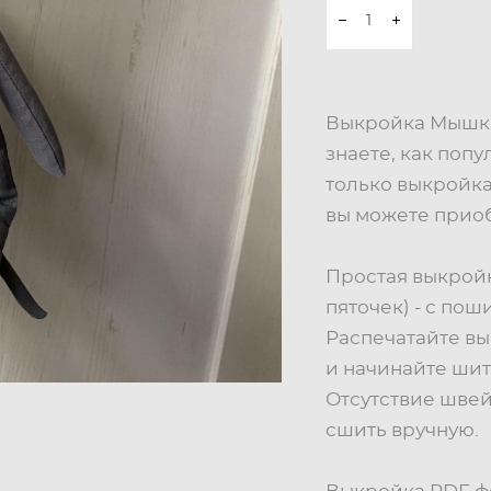
Выкройка Мышки
знаете, как попу
только выкройк
вы можете прио
Простая выкройк
пяточек) - с по
Распечатайте вы
и начинайте шит
Отсутствие шве
сшить вручную.