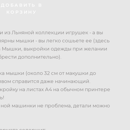
ДОБАВИТЬ В
КОРЗИНУ
 из Льняной коллекции игрушек - а вы
лярны мышки - вы легко сошьете ее (здесь
а Мышки, выкройки одежды при желании
брести дополнительно).
а мышки (около 32 см от макушки до
шивом справится даже начинающий.
кройку на листах А4 на обычном принтере
ь!
йной машинки не проблема, детали можно