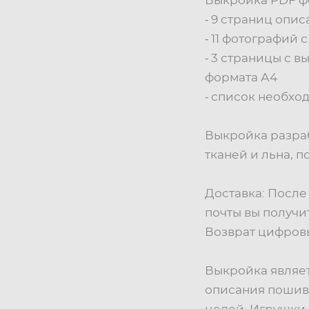
Выкройка PDF ф
⁃ 9 страниц опи
⁃ 11 фотографий
⁃ 3 страницы с 
формата А4
⁃ список необхо
Выкройка разраб
тканей и льна, п
Доставка: После
почты вы получи
Возврат цифровы
Выкройка являет
описания пошив