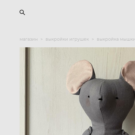
магазин
>
выкройки игрушек
>
выкройка мышки 