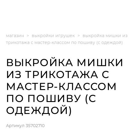
ГАЛА ПАЛЛЕ
(GALA PALLE)
магазин
>
выкройки игрушек
>
выкройка мишки из
трикотажа с мастер-классом по пошиву (с одеждой)
ВЫКРОЙКА МИШКИ
ИЗ ТРИКОТАЖА С
МАСТЕР-КЛАССОМ
ПО ПОШИВУ (С
ОДЕЖДОЙ)
Артикул 35702710