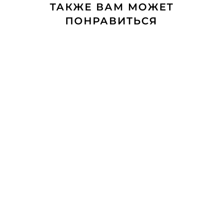
ТАКЖЕ ВАМ МОЖЕТ
ПОНРАВИТЬСЯ
Выкройка подушки-чебурашки с мастер-
классом по пошиву и выкройка игрушки
Чебурашка в подарок
499 pуб.
399 pуб.
Выкройка спящего Мишутки с мастер-