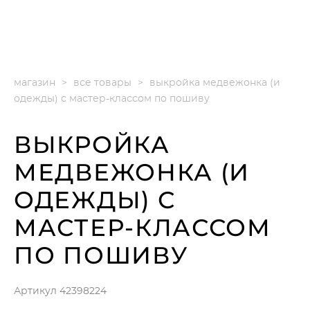
ГАЛА ПАЛЛЕ
(GALA PALLE)
магазин
>
все товары
>
выкройка медвежонка (и
одежды) с мастер-классом по пошиву
ВЫКРОЙКА
МЕДВЕЖОНКА (И
ОДЕЖДЫ) С
МАСТЕР-КЛАССОМ
ПО ПОШИВУ
Артикул 42398224