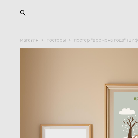
магазин
>
постеры
>
постер "времена года" (ци