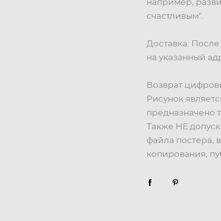
например, разви
счастливым".
Доставка: После
на указанный ад
Возврат цифровы
Рисунок являетс
предназначено т
Также НЕ допус
файла постера, в
копирования, п