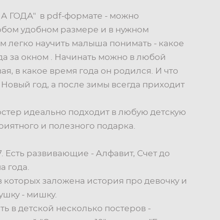
А ГОДА" в pdf-формате - можно
юбом удобном размере и в нужном
им легко научить малыша понимать - какое
да за окном . Начинать можно в любой
ая, в какое время года он родился. И что
 Новый год, а после зимы всегда приходит
стер идеально подходит в любую детскую
приятного и полезного подарка.
. Есть развивающие - Алфавит, Счет до
а года.
 в которых заложена история про девочку и
шку - мишку.
ь в детской несколько постеров -