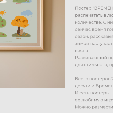
Постер "ВРЕМЕН
распечатать в л
количестве. С н
сейчас время го
сезон, рассказыв
зимой наступает
весна.
Развивающий по
для стильного, 
Всего постеров 7
десяти и Времен
И есть постеры,
ее любимую игру
Можно разместит